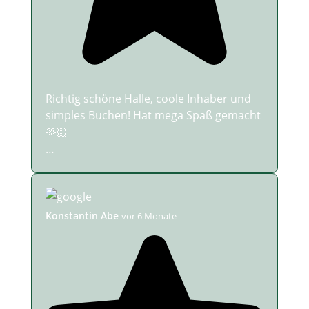
Richtig schöne Halle, coole Inhaber und
simples Buchen! Hat mega Spaß gemacht
🫶🏻
…
Konstantin Abe
vor 6 Monate